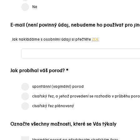
Ne
E-mail (není povinný údaj, nebudeme ho používat pro jin
Jak nakládáme s osobními údaji si přečtěte
ZDE
Jak probíhal váš porod? *
spontánní (vaginální) porod
císařský řez, o jehož provedení se rozhodlo v průběhu por
císařský řez plánovaný
Označte všechny možnosti, které se Vás týkaly
Vaginální porod po předchozím císařském řezu